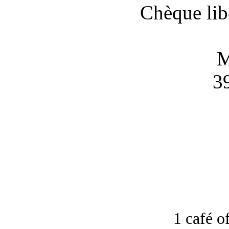
Chèque libe
M
3
1 café of