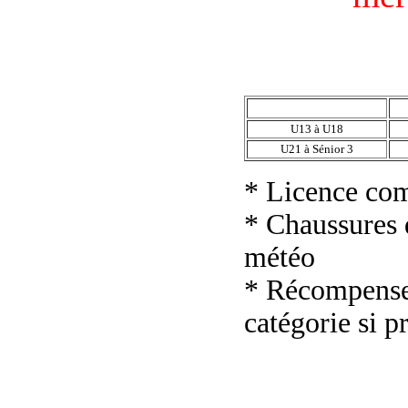
U13 à U18
U21 à Sénior 3
* Licence com
* Chaussures d
météo
* Récompenses
catégorie si p